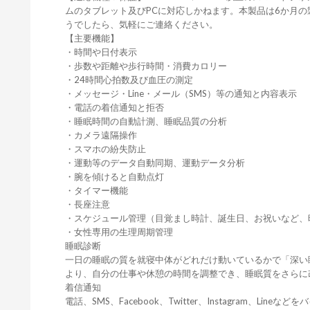
ムのタブレット及びPCに対応しかねます。本製品は6か月
うでしたら、気軽にご連絡ください。
【主要機能】
・時間や日付表示
・歩数や距離や歩行時間・消費カロリー
・24時間心拍数及び血圧の測定
・メッセージ・Line・メール（SMS）等の通知と内容表示
・電話の着信通知と拒否
・睡眠時間の自動計測、睡眠品質の分析
・カメラ遠隔操作
・スマホの紛失防止
・運動等のデータ自動同期、運動データ分析
・腕を傾けると自動点灯
・タイマー機能
・長座注意
・スケジュール管理（目覚まし時計、誕生日、お祝いなど、
・女性専用の生理周期管理
睡眠診断
一日の睡眠の質を就寝中体がどれだけ動いているかで「深い
より、自分の仕事や休憩の時間を調整でき、睡眠質をさらに
着信通知
電話、SMS、Facebook、Twitter、Instagram、Lin