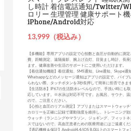
し時計 着信電話通知/Twitter/Wh
ロリー 生理管理 健康サポート機
iPhone/Android対応
13,999（税込み）
【多機能】専用アプリの設定で心拍数と血圧が自動的に測定
費、距離測定、遠隔撮影、腕上げ点灯、目覚まし時計、長座
ます。健康改善や生活のサポートにご使用いただけます。
【着信通知機能】着信通知、SMS通知、Line通知、Skype通知、Fa
Whatsappなどのメッセージ通知はアプリの設定で、バイ
られない際、タッチボタンを3秒長押して簡単に拒否できま
【生活防水】IP67の生活防水レベルなので、手洗い時にも
応しています。※水泳は対応不可です。お風呂、サウナ、温
ので、ご注意ください。
【心拍と血圧のリアル測定】アプリまたはスマートウォッチ
カロリーを正確に記録で運動強度を維持し、トレーニング効
ウォッチ（ランニングやマラソン、ジョギング、フィットネ
スではないので、高血圧患者ための医療用途にはご遠慮くだ
【適応機種＆保証】Android4.4/iOS 8.0以上のスマート