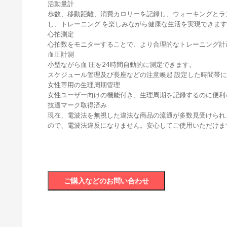
活動量計
歩数、移動距離、消費カロリーを記録し、ウォーキングとラン
し、トレーニング を楽しみながら健康な生活を実現できま
心拍測定
心拍数をモニターすることで、より合理的なトレーニング計
血圧計測
小型ながら血 圧を24時間自動的に測定できます。
スケジュール管理及び長座などの注意喚起 設定した時間帯
女性専用の生理周期管理
女性ユーザー向けの機能付き、生理周期を記録するのに便利
技適マーク取得済み
現在、電波法を無視した違法な商品の流通が多数見受けられ
ので、電波法違反になりません。安心してご使用いただけま