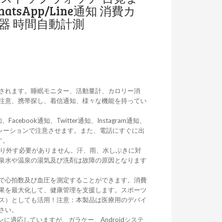
atsApp/Line通知 消費カ
器 時間自動計測
されます。睡眠モニター、活動量計、カロリー消
注意、携帯探し、着信通知、様々な機能を持ってい
cebook通知、Twitter通知、Instagram通知、
ブレーションで注意させます。また、電話にすぐに出
す。
取り外す必要がありません。汗、雨、水しぶきに対
泉水や温泉の湯気及び洗剤は故障の原因となります
で心拍数及び血圧を測定することができます。消費
果を最大化して、健康管理を支援します。スポーツ
ス）としても活用！注意：本製品は医療用のデバイ
さい。
フォンに適応していますが、ガラケー、Androidシステ