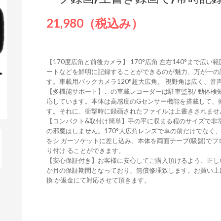
21,980（税込み）
【170度広角と前後カメラ】 170°広角 左右140°まで広
ートなどを鮮明に記録することができるのが魅力、万が一の
す。車載用バックカメラ120°超大広角。 視野角は広く、
【多機能サポート】この車載レコーダーは駐車監視/ 動体検知 / 
応しています。本体は高感度のGセンサー機能を搭載して、
す。それに、衝撃時に録画されたファイルは上書きされませ
【コンパクト&取付け簡単】手の平に収まる程のサイズで非
の邪魔はしません。170°大広角レンズで車の前だけでなく
をシ ガーソケットに差し込み、本体を両面テープ(吸盤)で
り付け ることができます。
【安心保証付き】お客様に安心してご購入頂けるよう、正し
か月の保証期間となっており、無償修理致します。お買い上
換 か返金にて対応させて頂きます。