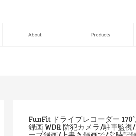
About
Products
FunFit ドライブレコーダー 170
録画 WDR 防犯カメラ/駐車監視/動
ープ録画/上書き録画で/常時記