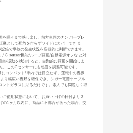
い範囲を隅々まで映し出し、前方車両のナン バープレ
証拠として死角を作らずワイドにカバーでき ま
音声記録で事故の発生状況を客観的に判断できます。
G-sensor機能/ループ録画/自動電源オフな ど対
衝突/振動を検知すると、自動的に録画を開始しま
ん。このGセンサーにも感度を調整可能です。
常にコンパクト!車内では目立たず、運転中の視界
、より幅広い視野を確保でき、シガー電源ケーブル
フロントガラスに貼るだけです。素人でも問題なく取
いご使用状態において、お買い上げの日付より３
げの1ヶ月以内に、商品に不都合があった場合、交