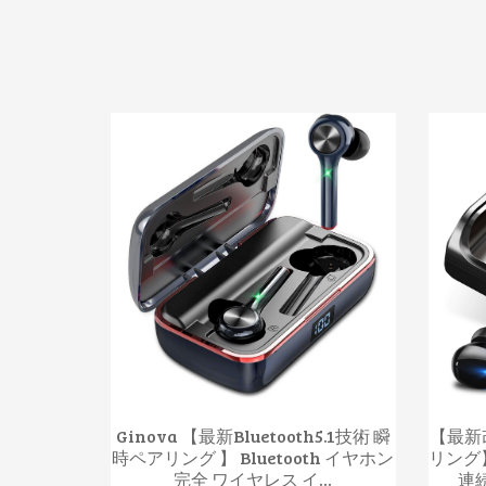
Ginova 【最新Bluetooth5.1技術 瞬
【最新改
時ペアリング 】 Bluetooth イヤホン
リング】
完全 ワイヤレス イ...
連