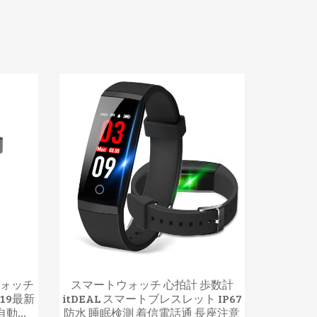
ウォッチ
スマートウォッチ 心拍計 歩数計
019最新
itDEAL スマートブレスレット IP67
動...
防水 睡眠検測 着信電話通 長座注意