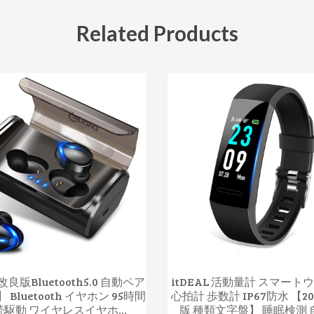
Related Products
良版Bluetooth5.0 自動ペア
itDEAL 活動量計 スマート
 Bluetooth イヤホン 95時間
心拍計 歩数計 IP67防水 【2
続駆動 ワイヤレスイヤホ...
版 種類文字盤】 睡眠検測 自