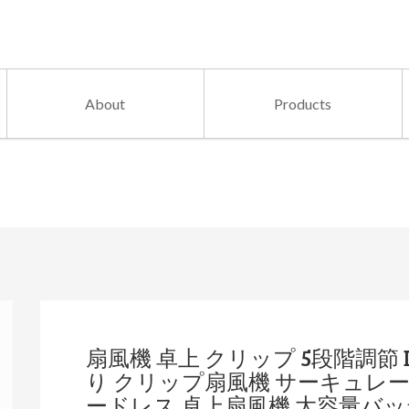
About
Products
扇風機 卓上 クリップ 5段階調節
り クリップ扇風機 サーキュレータ
ードレス 卓上扇風機 大容量バッテ