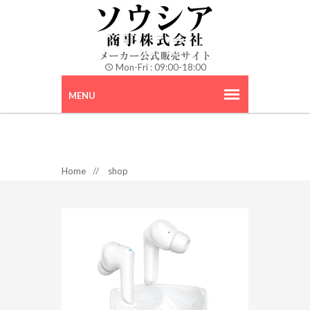
Mon-Fri : 09:00-18:00
Home
//
shop