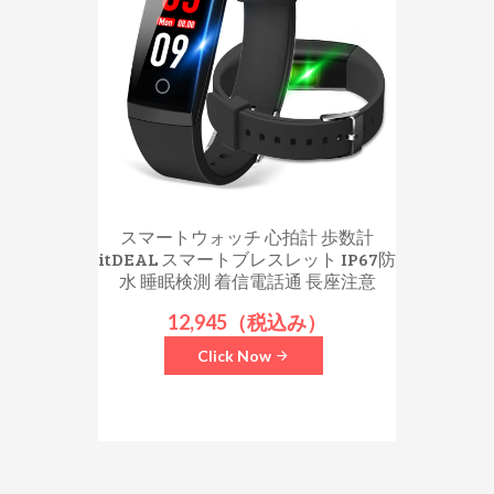
スマートウォッチ 心拍計 歩数計
itDEAL スマートブレスレット IP67防
水 睡眠検測 着信電話通 長座注意
12,945（税込み）
Click Now