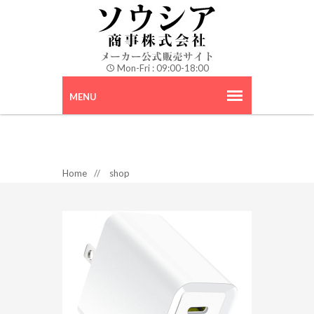
Mon-Fri : 09:00-18:00
Home
//
shop