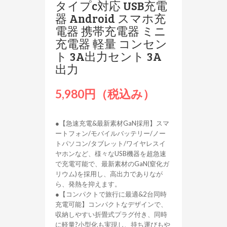
タイプc対応 USB充電
器 Android スマホ充
電器 携帯充電器 ミニ
充電器 軽量 コンセン
ト 3A出力セント 3A
出力
5,980円（税込み）
●【急速充電&最新素材GaN採用】スマ
ートフォン/モバイルバッテリー/ノー
トパソコン/タブレット/ワイヤレスイ
ヤホンなど、様々なUSB機器を超急速
で充電可能で、最新素材のGaN(窒化ガ
リウム)を採用し、高出力でありなが
ら、発熱を抑えます。
●【コンパクトで旅行に最適&2台同時
充電可能】コンパクトなデザインで、
収納しやすい折畳式プラグ付き、同時
に軽量?小型化も実現し、持ち運びもや