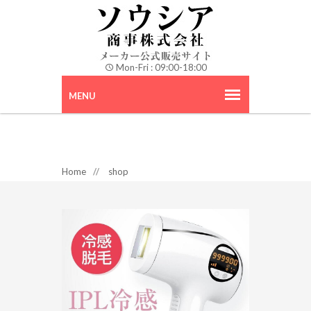
Mon-Fri : 09:00-18:00
Home
//
shop